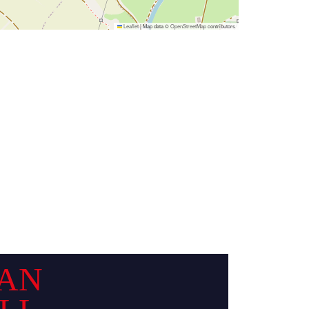
Leaflet
|
Map data ©
OpenStreetMap
contributors
AN