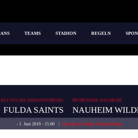
IANS
TEAMS
STADION
REGELN
SPO
LATZ FULDA-JOHANNESBURG
SPORTPARK NAUHEIM
FULDA SAINTS
NAUHEIM WILD
- 1. Juni 2019 - 15:00
Sportplatz Fulda-Johannesburg