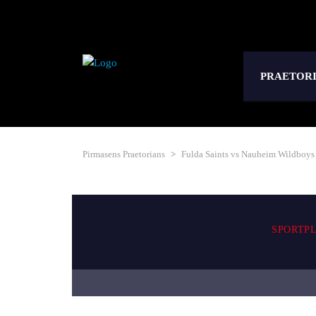
PRAETOR
Pirmasens Praetorians
>
Fulda Saints vs Nauheim Wildboys
SPORTP