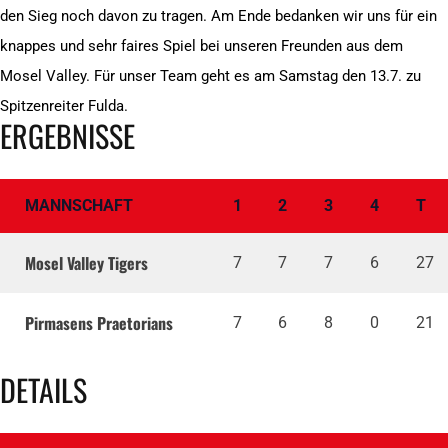
den Sieg noch davon zu tragen. Am Ende bedanken wir uns für ein
knappes und sehr faires Spiel bei unseren Freunden aus dem
Mosel Valley. Für unser Team geht es am Samstag den 13.7. zu
Spitzenreiter Fulda.
ERGEBNISSE
MANNSCHAFT
1
2
3
4
T
Mosel Valley Tigers
7
7
7
6
27
Pirmasens Praetorians
7
6
8
0
21
DETAILS