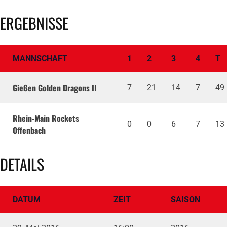
ERGEBNISSE
MANNSCHAFT
1
2
3
4
T
Gießen Golden Dragons II
7
21
14
7
49
Rhein-Main Rockets
0
0
6
7
13
Offenbach
DETAILS
DATUM
ZEIT
SAISON