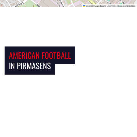
Leaflet
|
Map data ©
OpenStreetMap
contributors
AMERICAN FOOTBALL
IN PIRMASENS