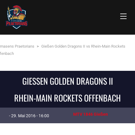
rmasens Praetorians
>
Gießen Golden Dragons II vs Rhein-Main Rockets
fenbach
GIESSEN GOLDEN DRAGONS II
RHEIN-MAIN ROCKETS OFFENBACH
MTV 1846 Gießen
- 29. Mai 2016 - 16:00