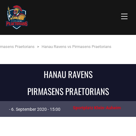
rmasens Praetorians
>
Hanau Ravens vs Pirmasens Praetorians
HANAU RAVENS
PIRMASENS PRAETORIANS
Sportplatz Klein-Auheim
- 6. September 2020 - 15:00