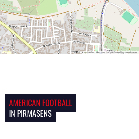
Leaflet
|
Map data ©
OpenStreetMap
contributors
AMERICAN FOOTBALL
IN PIRMASENS