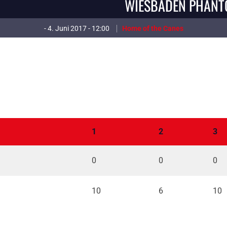
WIESBADEN PHANTO
- 4. Juni 2017 - 12:00
Home of the Canes
1
2
3
0
0
0
10
6
10