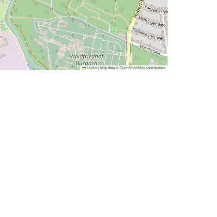
Leaflet
|
Map data ©
OpenStreetMap
contributors