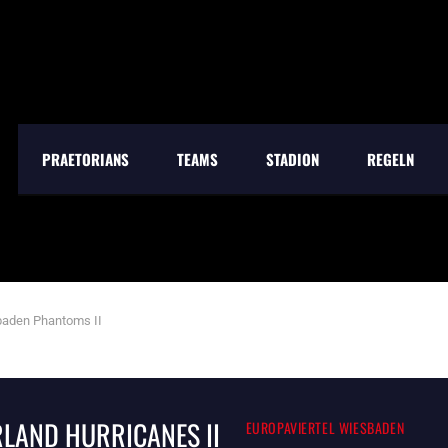
PRAETORIANS
TEAMS
STADION
REGELN
sbaden Phantoms II
LAND HURRICANES II
EUROPAVIERTEL WIESBADEN