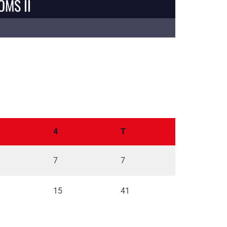
MS II
4
T
7
7
15
41