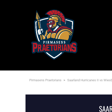
Pirmasens Praetorians
>
Saarland Hurricanes II vs Wie
SAAR