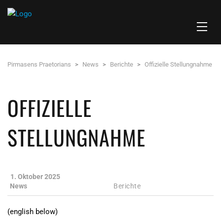
Pirmasens Praetorians
>
News
>
Berichte
>
Offizielle Stellungnahme
OFFIZIELLE
STELLUNGNAHME
1. Oktober 2025
News
Berichte
(english below)