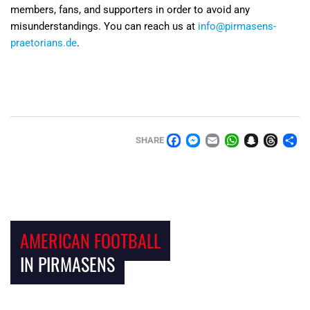
members, fans, and supporters in order to avoid any
misunderstandings. You can reach us at
info@pirmasens-
praetorians.de
.
FACEBOOK
MESSENGER
EMAIL
WHATSAPP
SNAPCHA
THRE
TE
SHARE
AMERICAN FOOTBALL
IN PIRMASENS