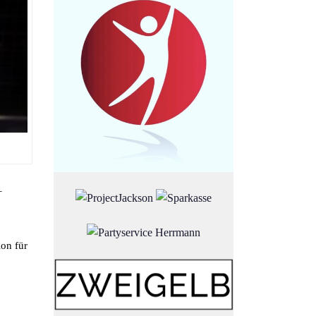
–
ion für