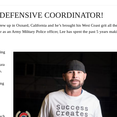
 DEFENSIVE COORDINATOR!
w up in Oxnard, California and he’s brought his West Coast grit all th
r as an Army Military Police officer, Lee has spent the past 5 years mak
ying
ura
s,
ing
ach