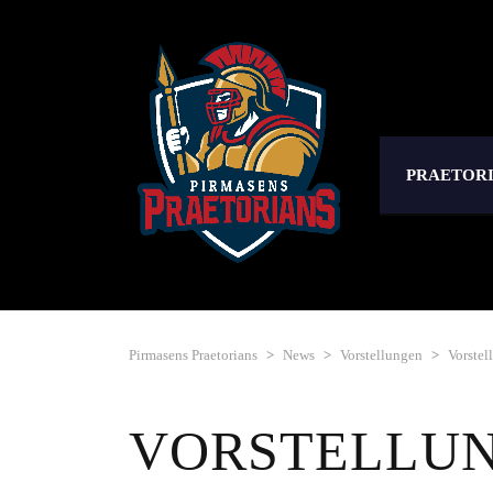
PRAETOR
Pirmasens Praetorians
>
News
>
Vorstellungen
>
Vorstel
VORSTELLUNG