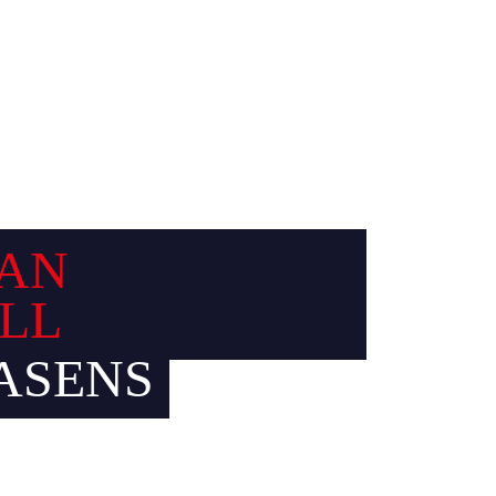
AN
LL
ASENS