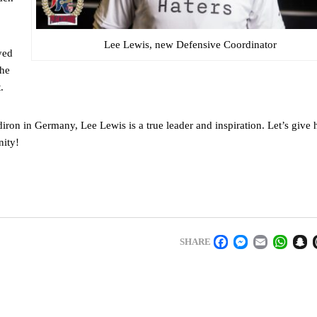
Lee Lewis, new Defensive Coordinator
yed
the
.
ron in Germany, Lee Lewis is a true leader and inspiration. Let’s give 
nity!
FACEBOOK
MESSENGE
EMAIL
WHA
S
SHARE