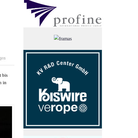
gen
 bis
n in