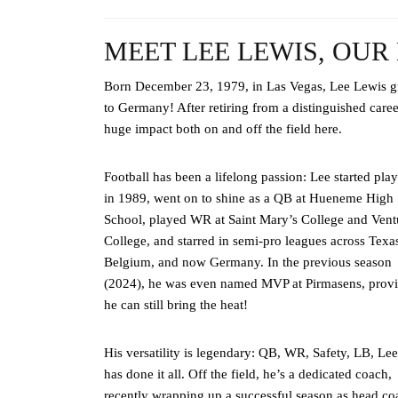
MEET LEE LEWIS, OUR
Born December 23, 1979, in Las Vegas, Lee Lewis gre
to Germany! After retiring from a distinguished caree
huge impact both on and off the field here.
Football has been a lifelong passion: Lee started pla
in 1989, went on to shine as a QB at Hueneme High
School, played WR at Saint Mary’s College and Vent
College, and starred in semi-pro leagues across Texa
Belgium, and now Germany. In the previous season
(2024), he was even named MVP at Pirmasens, prov
he can still bring the heat!
His versatility is legendary: QB, WR, Safety, LB, Lee
has done it all. Off the field, he’s a dedicated coach,
recently wrapping up a successful season as head co