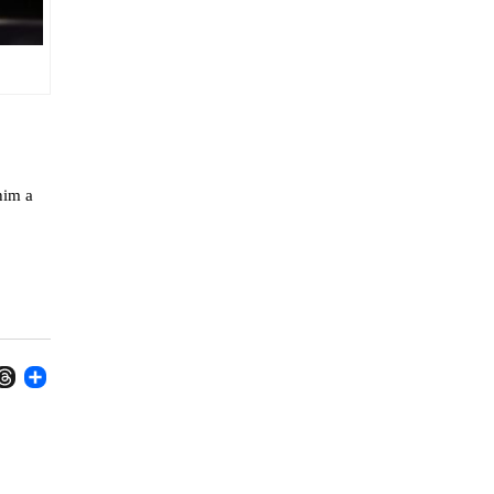
him a
R
TSAPP
NAPCHAT
THREADS
TEILEN