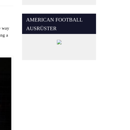
AMERICAN FOOTBALL
AUSRÜSTER
e way
ing a