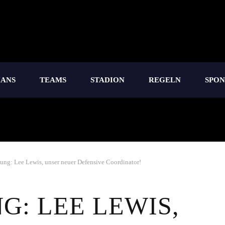
IANS
TEAMS
STADION
REGELN
SPO
lung: Lee Lewis, unser neuer Defensive Coordinator!
: LEE LEWIS,